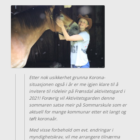
Etter nok usikkerhet grunna Korona-
situasjonen også i år er me igjen klare til å
invitere til rideleir på Frønsdal aktivitetsgard i
2021! Forøvrig vil Aktivitetsgarden denne
sommaren satse meir på Sommarskule som er
aktuell for mange kommunar etter eit langt og
tøft koronaår.
Med visse forbehold om evt. endringar i
myndighetskrav, vil me arrangere tilnærma