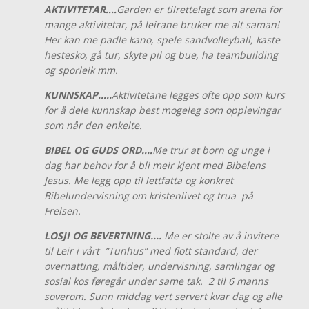
AKTIVITETAR….
Garden er tilrettelagt som arena for
mange aktivitetar, på leirane bruker me alt saman!
Her kan me padle kano, spele sandvolleyball, kaste
hestesko, gå tur, skyte pil og bue, ha teambuilding
og sporleik mm.
KUNNSKAP…..
Aktivitetane legges ofte opp som kurs
for å dele kunnskap best mogeleg som opplevingar
som når den enkelte.
BIBEL OG GUDS ORD….
Me trur at born og unge i
dag har behov for å bli meir kjent med Bibelens
Jesus. Me legg opp til lettfatta og konkret
Bibelundervisning om kristenlivet og trua på
Frelsen.
LOSJI OG BEVERTNING….
Me er stolte av å invitere
til Leir i vårt ”Tunhus” med flott standard, der
overnatting, måltider, undervisning, samlingar og
sosial kos føregår under same tak. 2 til 6 manns
soverom. Sunn middag vert servert kvar dag og alle