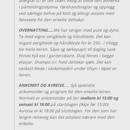
allergiar o.l er det svært viktig at dette vert avmerka
i påmeldingsskjema. Førehandsreglar og opplegg
ved særlege behov på kost og allergi avtales med
føresette for den enkelte deltakar.
OVERNATTING…..
Me har senger med pute og dyne.
Ta med eigne sengklede og håndklede. Det kan
leigast sengklede og håndklede for kr 250,- i tillegg
for heile leiren. Såpe og tørkepapir til dagleg vask
finnes hjå oss i garderobane. Dusj finnes i begge
etasjar. Shampo o.l. held deltakar sjølv. Det kan
vaskast klede i vaskemaskin under tilsyn i løpet av
leiren.
ANKOMST OG AVREISE
….. Sjå spesielle
ankomstider og program for den enkelte leiren.
Normalt er ankomstider på leir
mellom kl 15:00 og
seinast kl 16:00
på startdagen (Ikkje før 15:00).
Avreise er kl 18:00 på sluttdagen. For den som har
lengre reiseveg kan det avtalast nærare med den
enkelte.