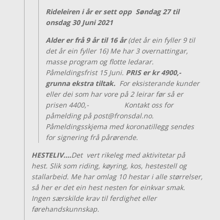
Rideleiren i år er sett opp Søndag 27 til
onsdag 30 Juni 2021
Alder er frå 9 år til 16 år
(det år ein fyller 9 til
det år ein fyller 16) Me har 3 overnattingar,
masse program og flotte ledarar.
Påmeldingsfrist 15 Juni.
PRIS er kr 4900,-
grunna ekstra tiltak.
For eksisterande kunder
eller dei som har vore på 2 leirar før så er
prisen 4400,- Kontakt oss for
påmelding på post@fronsdal.no.
Påmeldingsskjema med koronatillegg sendes
for signering frå pårørende.
HESTELIV….
Det vert rikeleg med aktivitetar på
hest. Slik som riding, køyring, kos, hestestell og
stallarbeid. Me har omlag 10 hestar i alle størrelser,
så her er det ein hest nesten for einkvar smak.
Ingen særskilde krav til ferdighet eller
førehandskunnskap.