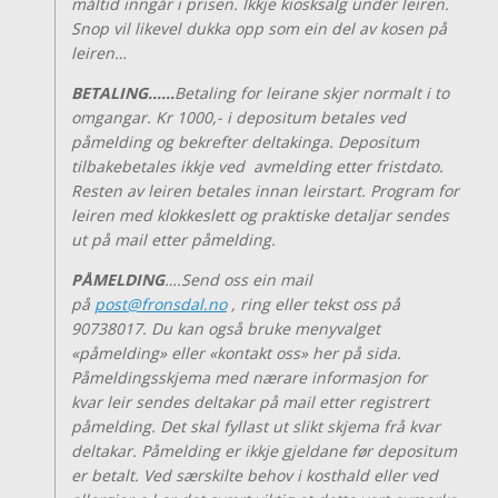
måltid inngår i prisen. Ikkje kiosksalg under leiren.
Snop vil likevel dukka opp som ein del av kosen på
leiren…
BETALING……
Betaling for leirane skjer normalt i to
omgangar. Kr 1000,- i depositum betales ved
påmelding og bekrefter deltakinga. Depositum
tilbakebetales ikkje ved avmelding etter fristdato.
Resten av leiren betales innan leirstart. Program for
leiren med klokkeslett og praktiske detaljar sendes
ut på mail etter påmelding.
PÅMELDING
….Send oss ein mail
på
post@fronsdal.no
, ring eller tekst oss på
90738017. Du kan også bruke menyvalget
«påmelding» eller «kontakt oss» her på sida.
Påmeldingsskjema med nærare informasjon for
kvar leir sendes deltakar på mail etter registrert
påmelding. Det skal fyllast ut slikt skjema frå kvar
deltakar. Påmelding er ikkje gjeldane før depositum
er betalt. Ved særskilte behov i kosthald eller ved