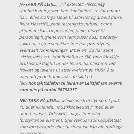
JA-TAKK PÅ LEIR
…….Til aktivitet: Personleg
ridebekledning som hanskar/hjelm/ støvlar om du
har, elles kraftige klede til aktivitet og arbeid (husk
fleire klesskift), gode terrengsko m/hæl, tynne
gripehanskar. Til personleg pleie: utstyr til
personleg hygiene som tannpuss/ dusj, badetøy/
solkrem, eigne sengklær (me har pute/dyne),
eventuelt lommepengar. Bibel om du har samt
skrivesaker o.l. Mobiltelefon er OK, men får ikkje
brukast på dagtid under leiren. Samlast inn ved
frokost og leveres ut etter kveldsmat. HUSK å ta
med ditt gode humør når du skal på
leir!
Kontakttelefon til leiren er Leirsjef Jan Sverre
som nås på mobil 90738017.
NEI-TAKK PÅ LEIR……
Elektronisk utstyr som I-pad,
PC eller liknande. Musikkspeleutstyr med eller
utan headset. Tidsskrift, magasiner eller
forstyrrande element. Gjenstandar som oppfattast
som forstyrrande eller til sjenanse kan bli inndrege
av leirsjefen.