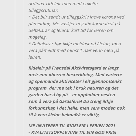
ordinær rideleir men med enkelte
tilleggsrutinar.
* Det blir sendt ut tilleggskriv ihøve korona ved
påmelding. Me ynskjer negativ koronatest på
deltakarar og leiarar kort tid før leiren om
mogeleg.
* Deltakarar bør ikkje meldast på åleine, men
vera påmeldt med minst 1 nær venn med på
leiren.
Rideleir på Frønsdal Aktivitetsgard er langt
meir enn «berre» hesteridning. Med varierte
og spennande aktiviteter i eit gjennomtenkt
program, der me tek i bruk naturen og det
garden har å by på – er oppholdet nesten
som å vera på Gardsferie!
Du treng ikkje
forkunnskap i det heile, men vera moden nok
til å vera åleine heimafrå er viktig.
ME INVITERER TIL RIDELEIR I FERIEN 2021
- KVALITETSOPPLEVING TIL EIN GOD PRIS!